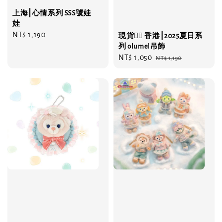
上海⎮心情系列 SSS號娃
娃
Regular
NT$ 1,190
現貨❤️‍🔥 香港⎮2025夏日系
price
列 olumel吊飾
Sale
NT$ 1,050
Regular
NT$ 1,190
price
price