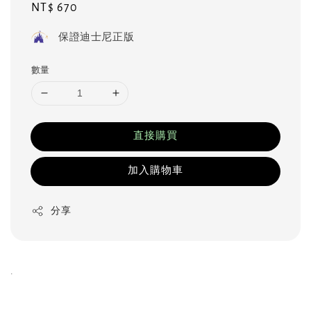
Regular
NT$ 670
price
保證迪士尼正版
數量
直接購買
加入購物車
分享
.