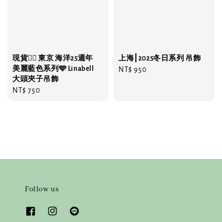
現貨❤️‍🔥 東京 海洋25週年
上海⎮2025冬日系列 吊飾
美麗藍色系列🩵 Linabell
Regular
NT$ 950
大頭夾子吊飾
price
Regular
NT$ 750
price
Follow us