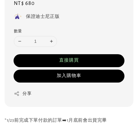
Regular
NT$ 680
price
保證迪士尼正版
數量
直接購買
加入購物車
分享
*1/23前完成下單付款的訂單➡️1月底前會出貨完畢