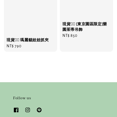
現貨❤️‍🔥 [東京園區限定]樂
園茱蒂吊飾
Regular
NT$ 850
現貨❤️‍🔥 瑪麗貓娃娃抓夾
price
Regular
NT$ 790
price
Follow us