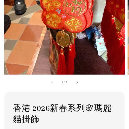
1
/
2
香港 2026新春系列🌸瑪麗
貓掛飾