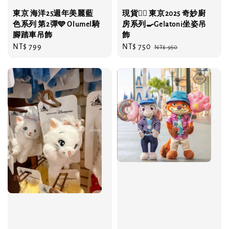
東京 海洋25週年美麗藍
現貨❤️‍🔥 東京2025 奇妙廚
色系列 第2彈🩵 Olumel騎
房系列🍳Gelatoni坐姿吊
腳踏車吊飾
飾
Regular
NT$ 799
Sale
NT$ 750
Regular
NT$ 950
price
price
price