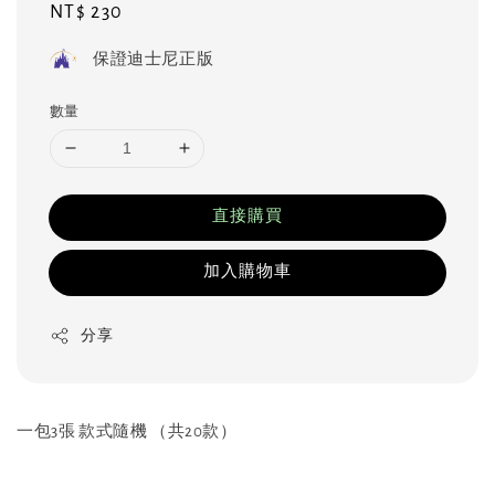
Regular
NT$ 230
price
保證迪士尼正版
數量
直接購買
加入購物車
分享
一包3張 款式隨機 （共20款）