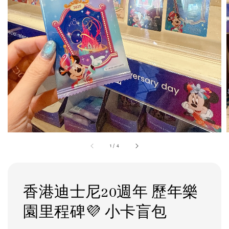
1
/
4
香港迪士尼20週年 歷年樂
園里程碑💜 小卡盲包