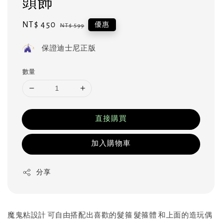
頭飾
Sale
NT$ 450
Regular
優惠
NT$ 599
price
price
保證迪士尼正版
數量
直接購買
加入購物車
分享
魔鬼粘設計 可自由搭配出喜歡的髮箍 髮箍體 和上面的造玩偶