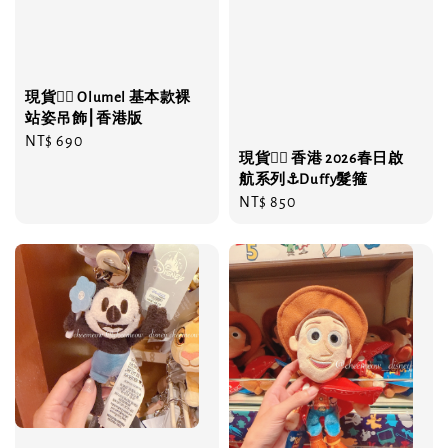
現貨❤️‍🔥 Olumel 基本款裸
站姿吊飾⎮香港版
Regular
NT$ 690
現貨❤️‍🔥 香港 2026春日啟
price
航系列⚓️Duffy髮箍
Regular
NT$ 850
price