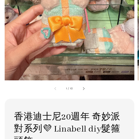
1
/
10
香港迪士尼20週年 奇妙派
對系列💜 Linabell diy髮箍