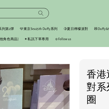
fy系列第2彈
🩵東京Sea25th Duffy系列
🍋夏日檸檬派對
🧸Duffy&f
他角色商品]
✶私訊下單專用
☺︎Follow us
香港
對系列
圈