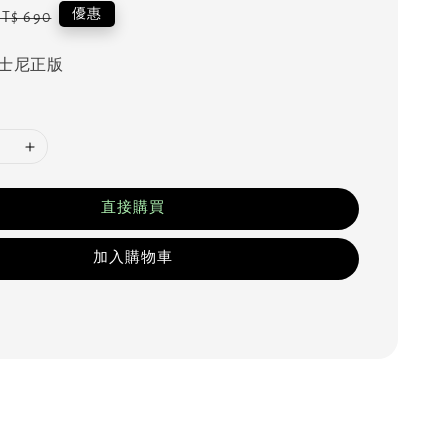
egular
優惠
T$ 690
rice
士尼正版
直接購買
加入購物車