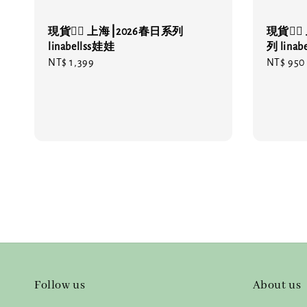
現貨❤️‍🔥 上海⎮2026春日系列
現貨❤️
linabellss娃娃
列 lina
Regular
NT$ 1,399
Sale
NT$ 950
price
price
Follow us
About us