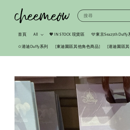
搜尋
首頁
All
💖 IN STOCK 現貨區
🩵東京Sea25th Duf
✩港迪Duffy系列
[東迪園區其他角色商品]
[港迪園區其