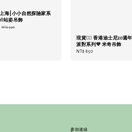
‍🔥 上海⎮小小自然探險家系
bell站姿吊飾
Regular
NT$ 990
price
現貨❤️‍🔥 香港迪士尼20週
派對系列💜 米奇吊飾
Regular
NT$ 850
price
參加連線