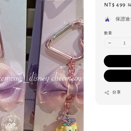
Sale
NT$ 499
R
N
price
p
保證迪
數量
分享