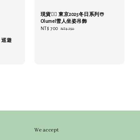
現貨❤️‍🔥 東京2025冬日系列☃️
Olumel雪人坐姿吊飾
Sale
NT$ 700
Regular
NT$ 750
price
price
年 巡遊
We accept