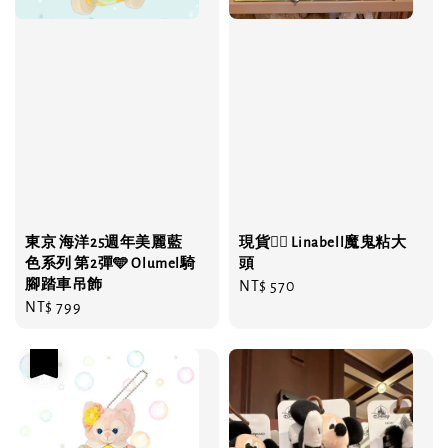
東京 海洋25週年美麗藍
現貨❤️‍🔥 Linabell魔鬼粘大
色系列 第2彈🩵 Olumel騎
頭
腳踏車吊飾
Regular
NT$ 570
Regular
NT$ 799
price
price
優惠