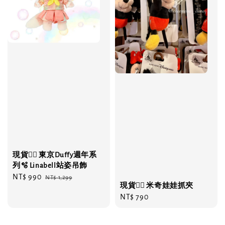
現貨❤️‍🔥 東京Duffy週年系
列🫧 Linabell站姿吊飾
Sale
NT$ 990
Regular
NT$ 1,299
現貨❤️‍🔥 米奇娃娃抓夾
price
price
Regular
NT$ 790
price