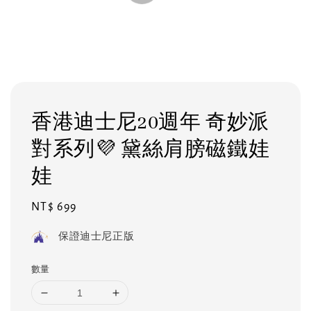
香港迪士尼20週年 奇妙派
對系列💜 黛絲肩膀磁鐵娃
娃
Regular
NT$ 699
price
保證迪士尼正版
數量