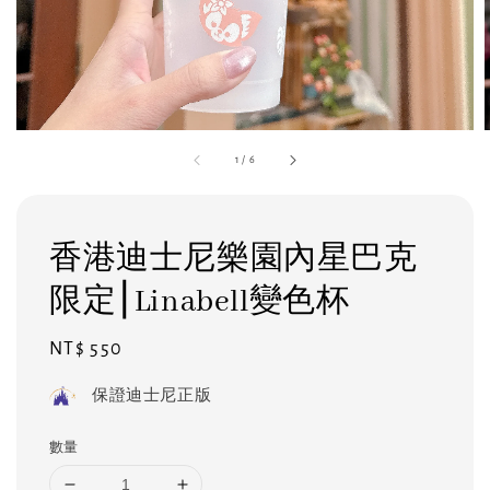
1
/
6
香港迪士尼樂園內星巴克
限定⎮Linabell變色杯
Regular
NT$ 550
price
保證迪士尼正版
數量