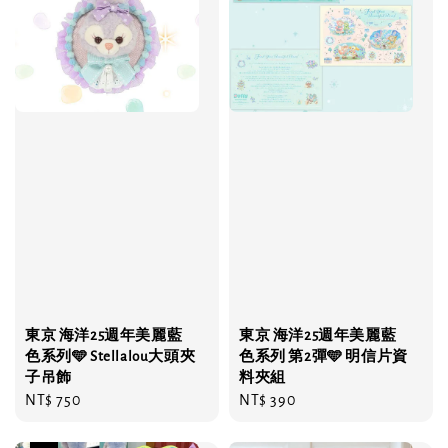
東京 海洋25週年美麗藍
東京 海洋25週年美麗藍
色系列🩵 Stellalou大頭夾
色系列 第2彈🩵 明信片資
子吊飾
料夾組
Regular
NT$ 750
Regular
NT$ 390
price
price