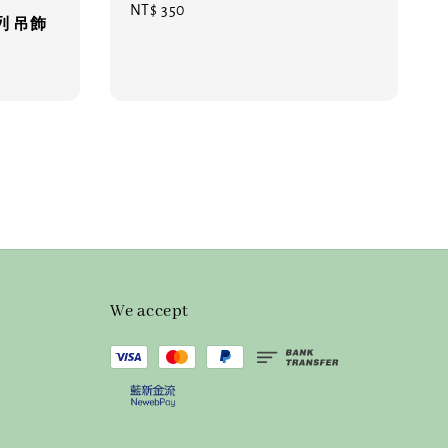
Regular
NT$ 350
列 吊飾
price
We accept