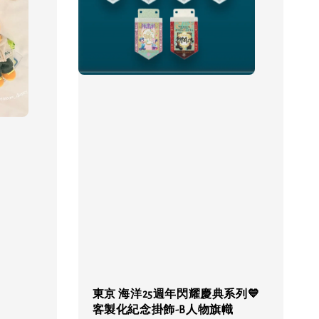
東京 海洋25週年閃耀慶典系列💙
客製化紀念掛飾-B人物旗幟