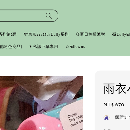
fy系列第2彈
🩵東京Sea25th Duffy系列
🍋夏日檸檬派對
🧸Duffy&f
他角色商品]
✶私訊下單專用
☺︎Follow us
雨衣
Regular
NT$ 670
price
保證迪