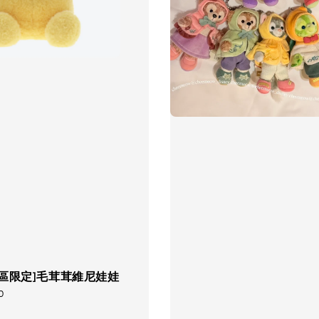
園區限定]毛茸茸維尼娃娃
0