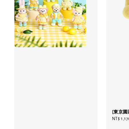
[東京
Regular
NT$ 1,17
price