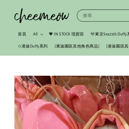
搜尋
首頁
All
💖 IN STOCK 現貨區
🩵東京Sea25th Duf
✩港迪Duffy系列
[東迪園區其他角色商品]
[港迪園區其