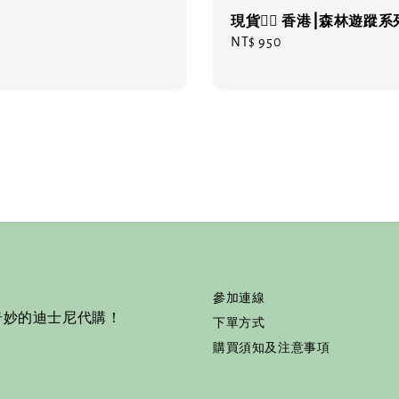
現貨❤️‍🔥 香港⎮森林遊蹤系
Regular
NT$ 950
price
參加連線
奇妙的迪士尼代購！
下單方式
購買須知及注意事項