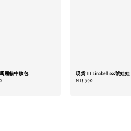
🔥 瑪麗貓中臉包
現貨❤️‍🔥 Linabell sss號娃娃
0
Regular
NT$ 990
price