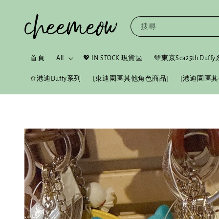
搜尋
首頁
All
💖 IN STOCK 現貨區
🩵東京Sea25th Duf
✩港迪Duffy系列
[東迪園區其他角色商品]
[港迪園區其