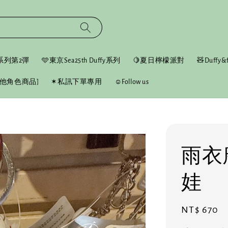
fy系列第2彈
🩵東京Sea25th Duffy系列
🍋夏日檸檬派對
🧸Duffy&f
他角色商品]
✶私訊下單專用
☺︎Follow us
雨衣
娃
Regular
NT$ 670
price