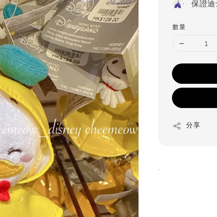
保證迪
數量
分享
.