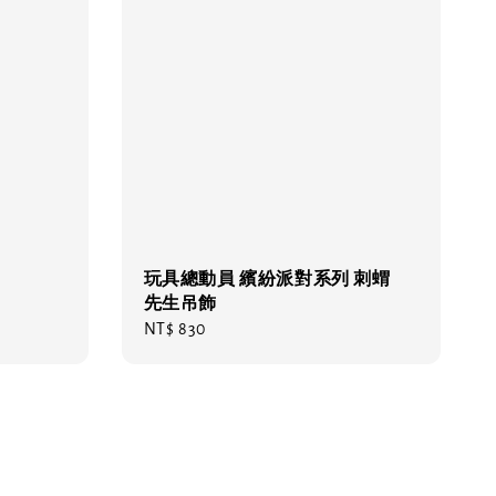
玩具總動員 繽紛派對系列 刺蝟
先生吊飾
Regular
NT$ 830
price