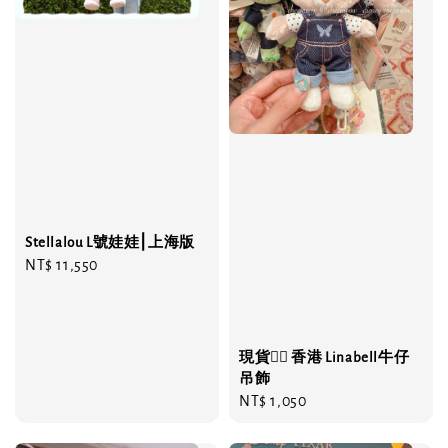
Stellalou L號娃娃⎮上海版
Regular
NT$ 11,550
price
現貨❤️‍🔥 香港 Linabell牛仔
吊飾
Regular
NT$ 1,050
price