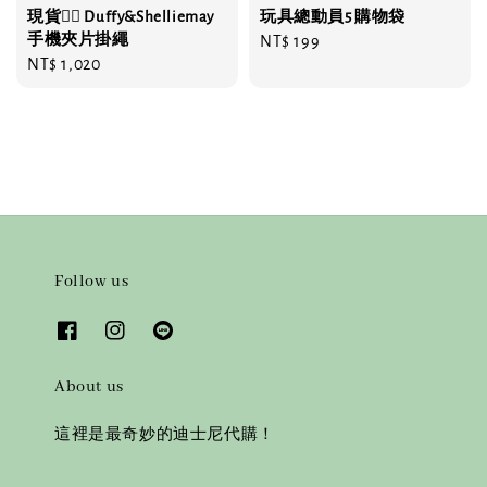
現貨❤️‍🔥 Duffy&Shelliemay
玩具總動員5 購物袋
手機夾片掛繩
Regular
NT$ 199
Regular
NT$ 1,020
price
price
Follow us
About us
這裡是最奇妙的迪士尼代購！