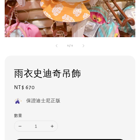
1
/
1
雨衣史迪奇吊飾
Regular
NT$ 670
price
保證迪士尼正版
數量