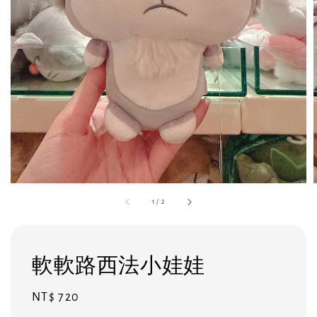
1
/
2
軟軟路西法小娃娃
Regular
NT$ 720
price