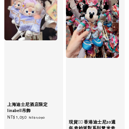
上海迪士尼酒店限定
linabell吊飾
Sale
NT$ 1,050
Regular
NT$ 1,090
現貨❤️‍🔥 香港迪士尼20週
price
price
年 奇妙派對系列💜 米奇