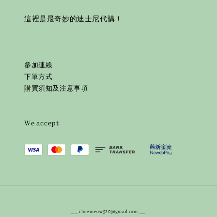
這裡是最奇妙的迪士尼代購！
參加連線
下單方式
購買須知及注意事項
We accept
⎯⎯ cheemeow520@gmail.com ⎯⎯