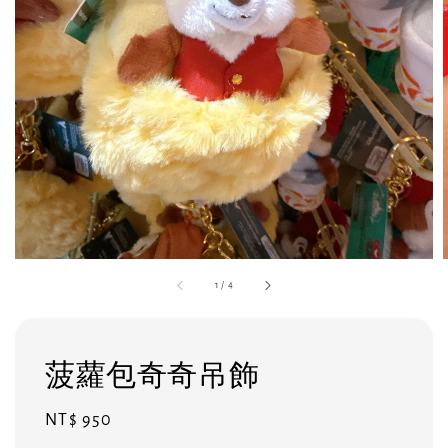
1
/
4
菠蘿包奇奇吊飾
Regular
NT$ 950
price