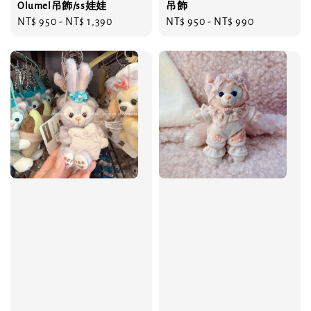
Olumel吊飾/ss娃娃
吊飾
Regular
NT$ 950
-
NT$ 1,390
Regular
NT$ 950
-
NT$ 990
price
price