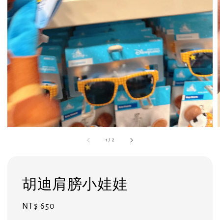
1
/
2
胡迪肩膀小娃娃
Regular
NT$ 650
price