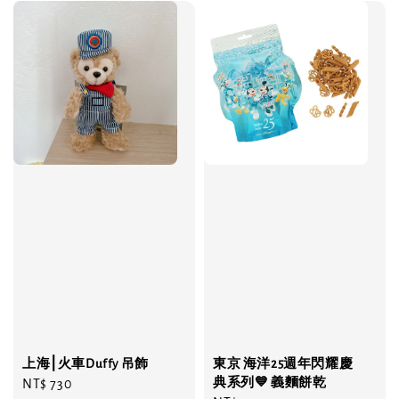
上海⎮火車Duffy 吊飾
東京 海洋25週年閃耀慶
典系列💙 義麵餅乾
Regular
NT$ 730