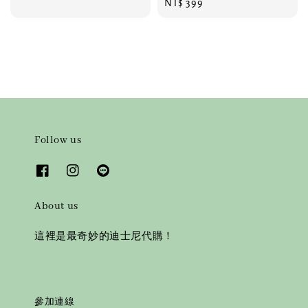
Regular
NT$ 399
price
price
Follow us
About us
這裡是最奇妙的迪士尼代購！
參加連線