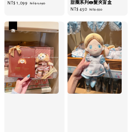
甜圈系列🍩髮夾盲盒
Sale
NT$ 1,099
Regular
NT$ 1,190
Sale
NT$ 450
Regular
price
price
NT$ 550
price
price
優惠