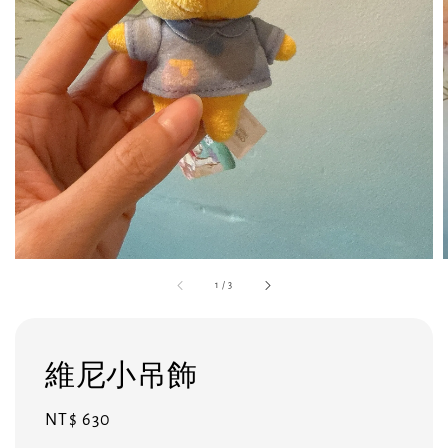
1
/
3
維尼小吊飾
Regular
NT$ 630
price