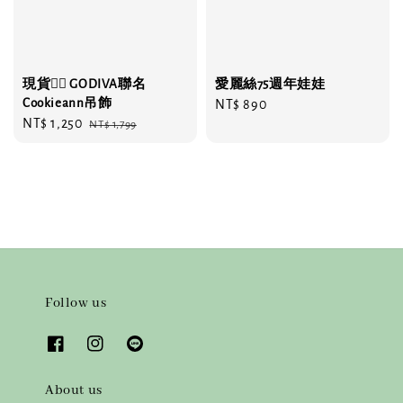
現貨❤️‍🔥 GODIVA聯名
愛麗絲75週年娃娃
Cookieann吊飾
Regular
NT$ 890
Sale
NT$ 1,250
Regular
NT$ 1,799
price
price
price
Follow us
About us