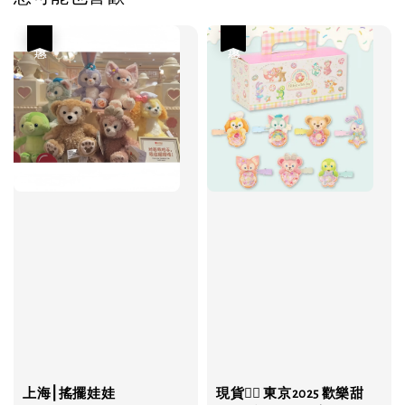
優惠
優惠
上海⎮搖擺娃娃
現貨❤️‍🔥 東京2025 歡樂甜