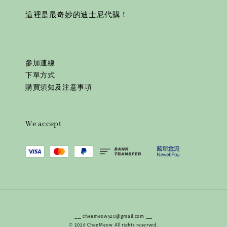
這裡是最奇妙的迪士尼代購！
參加連線
下單方式
購買須知及注意事項
We accept
⎯⎯ cheemeow520@gmail.com ⎯⎯
© 2026 CheeMeow All rights reserved.