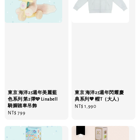
東京 海洋25週年美麗藍
東京 海洋25週年閃耀慶
色系列 第2彈🩵 Linabell
典系列💙 帽T（大人）
騎腳踏車吊飾
Regular
NT$ 1,990
Regular
NT$ 799
price
price
優惠