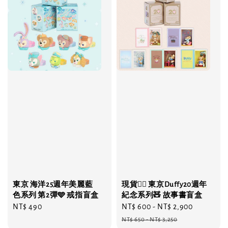
東京 海洋25週年美麗藍
現貨❤️‍🔥 東京Duffy20週年
色系列 第2彈🩵 戒指盲盒
紀念系列🧸 故事書盲盒
Regular
NT$ 490
Sale
NT$ 600
-
NT$ 2,900
Regular
price
price
price
NT$ 650
-
NT$ 3,250