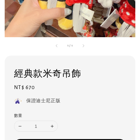
1
/
1
經典款米奇吊飾
Regular
NT$ 670
price
保證迪士尼正版
數量