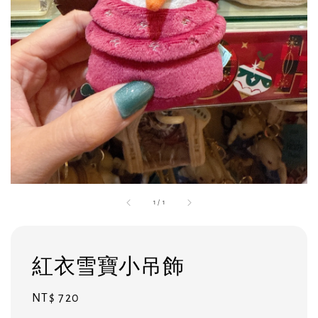
1
/
1
紅衣雪寶小吊飾
Regular
NT$ 720
price