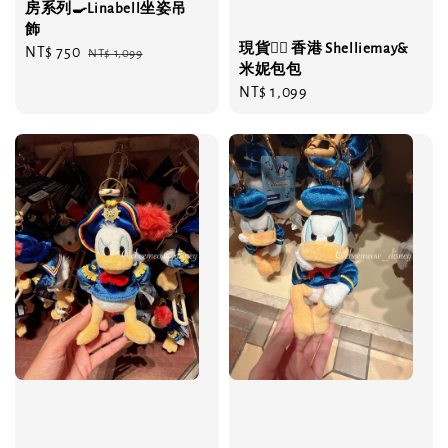
房系列🍳Linabell坐姿吊
飾
現貨❤️‍🔥 香港 Shelliemay&
Sale
NT$ 750
Regular
NT$ 1,099
米妮包包
price
price
Regular
NT$ 1,099
price