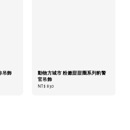
迷你吊飾
動物方城市 粉嫩甜甜圈系列豹警
官吊飾
Regular
NT$ 830
price