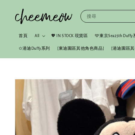
搜尋
首頁
All
💖 IN STOCK 現貨區
🩵東京Sea25th Duf
✩港迪Duffy系列
[東迪園區其他角色商品]
[港迪園區其