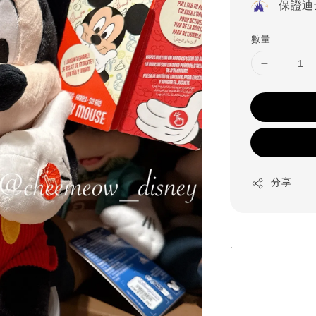
保證迪
數量
分享
.