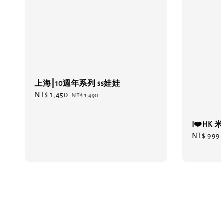
上海⎮10週年系列 ss娃娃
Sale
NT$ 1,450
Regular
NT$ 1,490
price
price
I❤️HK
Regular
NT$ 999
price