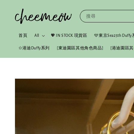
搜尋
首頁
All
💖 IN STOCK 現貨區
🩵東京Sea25th Duf
✩港迪Duffy系列
[東迪園區其他角色商品]
[港迪園區其