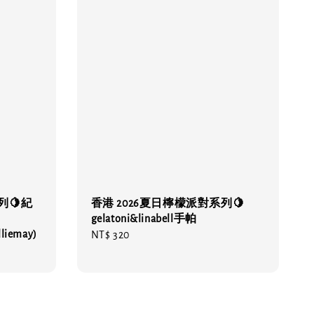
列🍋紀
香港 2026夏日檸檬派對系列🍋
gelatoni&linabell手帕
lliemay)
Regular
NT$ 320
price