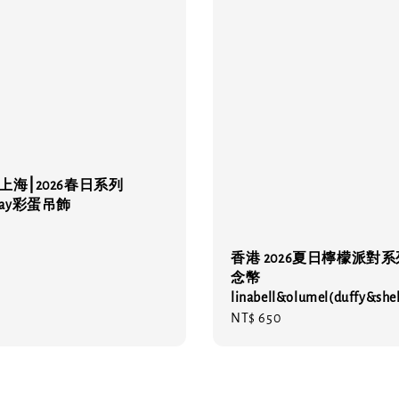
🔥 上海⎮2026春日系列
iemay彩蛋吊飾
香港 2026夏日檸檬派對系
念幣
linabell&olumel(duffy&she
Regular
NT$ 650
price