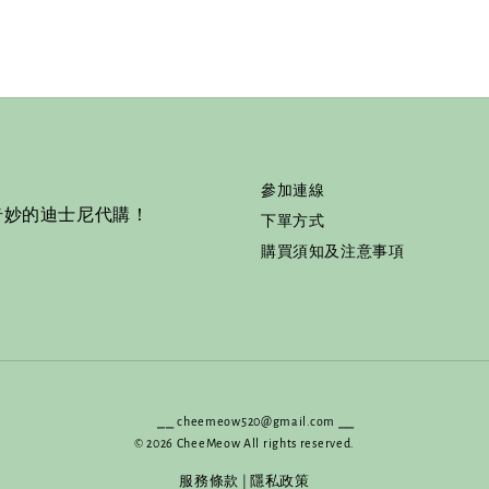
參加連線
奇妙的迪士尼代購！
下單方式
購買須知及注意事項
⎯⎯ cheemeow520@gmail.com ⎯⎯
© 2026 CheeMeow All rights reserved.
服務條款
|
隱私政策