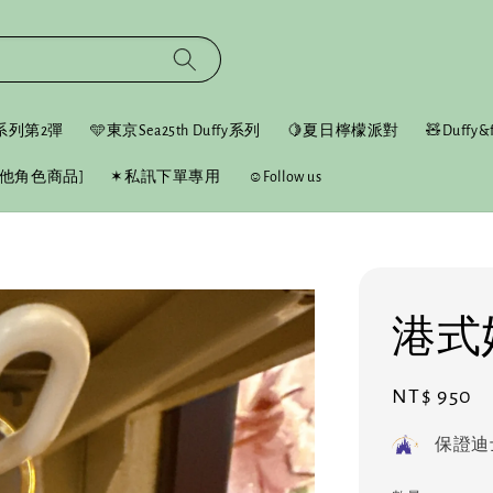
fy系列第2彈
🩵東京Sea25th Duffy系列
🍋夏日檸檬派對
🧸Duffy&f
他角色商品]
✶私訊下單專用
☺︎Follow us
港式
Regular
NT$ 950
price
保證迪