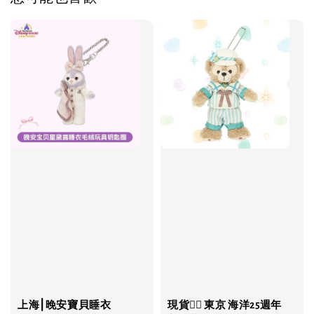
上海⎮晚安寶貝睡衣
現貨❤️‍🔥 東京 海洋25週年