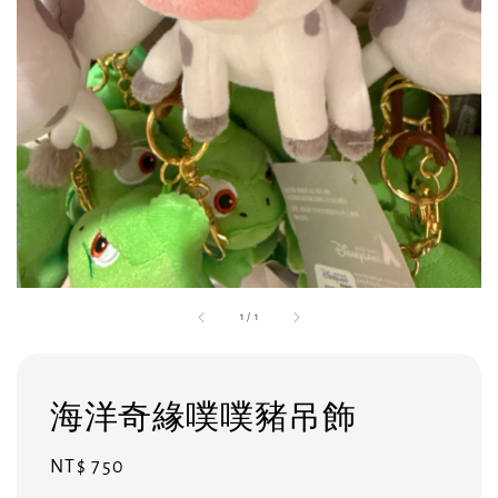
1
/
1
海洋奇緣噗噗豬吊飾
Regular
NT$ 750
price