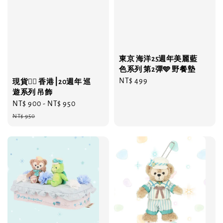
東京 海洋25週年美麗藍
色系列 第2彈🩵 野餐墊
Regular
NT$ 499
現貨❤️‍🔥 香港⎮20週年 巡
price
遊系列 吊飾
Sale
NT$ 900
-
NT$ 950
Regular
price
price
NT$ 950