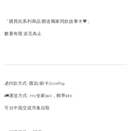
「購買此系列商品 贈送獨家同款故事卡💖」
數量有限 送完為止
💰付款方式- 匯款/刷卡/LinePay
🚛運送方式- 711/全家$60，郵寄$80
可台中面交或市集自取