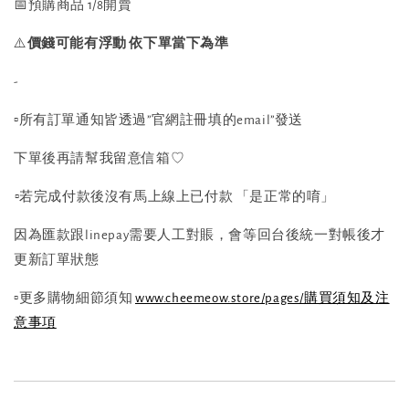
📅預購商品 1/8開賣
⚠️
價錢可能有浮動 依下單當下為準
-
▫️所有訂單通知皆透過”官網註冊填的email”發送
下單後再請幫我留意信箱♡
⁡▫️若完成付款後沒有馬上線上已付款 「是正常的唷」
因為匯款跟linepay需要人工對賬，會等回台後統一對帳後才
更新訂單狀態
▫️更多購物細節須知
www.cheemeow.store/pages/購買須知及注
意事項