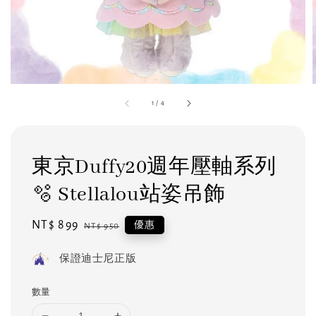
1
/
4
東京Duffy20週年壓軸系列
🫧 Stellalou站姿吊飾
Sale
NT$ 899
Regular
優惠
NT$ 950
price
price
保證迪士尼正版
數量