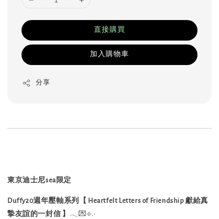
直接購買
加入購物車
分享
東京迪士尼sea限定
Duffy20週年壓軸系列【 Heartfelt Letters of Friendship 獻給真
摯友誼的一封信 】
𓂃💌⟡
.·⁡