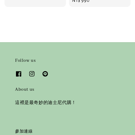
Regular
NT$ 990
price
price
Follow us
About us
這裡是最奇妙的迪士尼代購！
參加連線