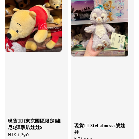
現貨❤️‍🔥 [東京園區限定]維
現貨❤️‍🔥 Stellalou sss號娃
尼Q彈趴趴娃娃S
娃
Regular
NT$ 1,290