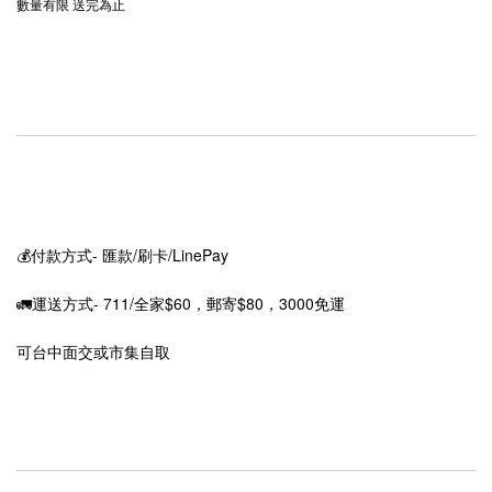
數量有限 送完為止
💰付款方式- 匯款/刷卡/LinePay
🚛運送方式- 711/全家$60，郵寄$80，3000免運
可台中面交或市集自取