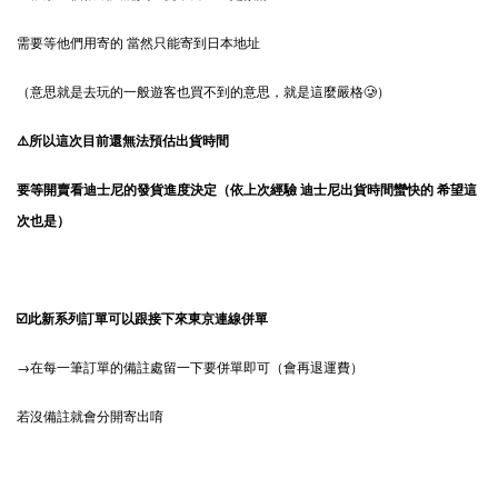
需要等他們用寄的 當然只能寄到日本地址
（意思就是去玩的一般遊客也買不到的意思，就是這麼嚴格🥲）
⚠️所以這次目前還無法預估出貨時間
要等開賣看迪士尼的發貨進度決定（依上次經驗 迪士尼出貨時間蠻快的 希望這
次也是）
☑️此新系列訂單可以跟接下來東京連線併單
→在每一筆訂單的備註處留一下要併單即可（會再退運費）
若沒備註就會分開寄出唷