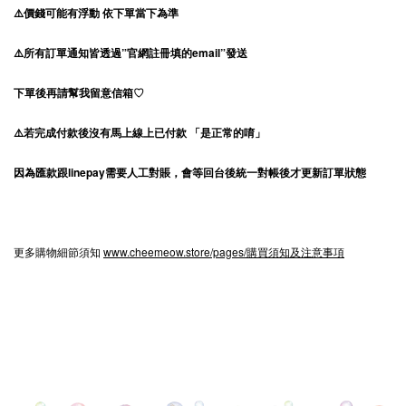
⚠️價錢可能有浮動 依下單當下為準
⚠️所有訂單通知皆透過”官網註冊填的email”發送
下單後再請幫我留意信箱♡
⚠️若完成付款後沒有馬上線上已付款 「是正常的唷」
因為匯款跟linepay需要人工對賬，會等回台後統一對帳後才更新訂單狀態
更多購物細節須知
www.cheemeow.store/pages/購買須知及注意事項