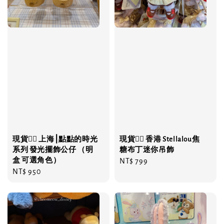
現貨❤️‍🔥 上海⎮點點的時光
現貨❤️‍🔥 香港 Stellalou焦
系列 發光擺飾公仔 （明
糖布丁迷你吊飾
盒 可選角色）
Regular
NT$ 799
Regular
NT$ 950
price
price