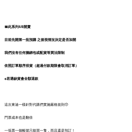
📅此系列4/8開賣
目前先開第一批預購 之後視情況決定是否加開
我們沒有任何捆綁包或配貨等買法限制
依照訂單順序排貨（超過付款期限會取消訂單）
※若遇缺貨會全額退款
這次東迪一樣針對代購們實施嚴格規則🥺
門票成本也是翻倍
一張票一個帳號只能買一隻，而且還是預訂！