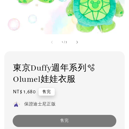
1
/
3
東京Duffy週年系列🫧
Olumel娃娃衣服
Regular
NT$ 1,680
售完
price
保證迪士尼正版
售完