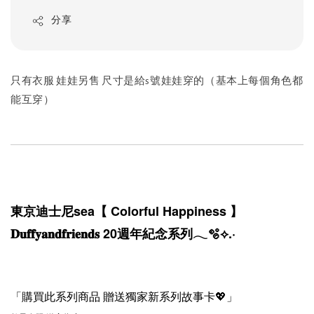
分享
只有衣服 娃娃另售 尺寸是給s號娃娃穿的（基本上每個角色都
能互穿）
東京迪士尼sea【 Colorful Happiness 】
𝐃𝐮𝐟𝐟𝐲𝐚𝐧𝐝𝐟𝐫𝐢𝐞𝐧𝐝𝐬 20週年紀念系列︎︎𓂃🫧⟡.·⁡
「購買此系列商品 贈送獨家新系列故事卡💖」