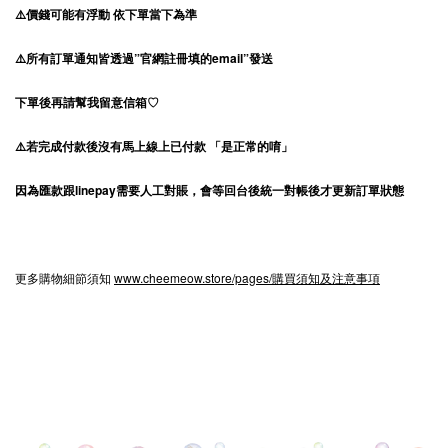
⚠️價錢可能有浮動 依下單當下為準
⚠️所有訂單通知皆透過”官網註冊填的email”發送
下單後再請幫我留意信箱♡
⚠️若完成付款後沒有馬上線上已付款 「是正常的唷」
因為匯款跟linepay需要人工對賬，會等回台後統一對帳後才更新訂單狀態
更多購物細節須知
www.cheemeow.store/pages/購買須知及注意事項