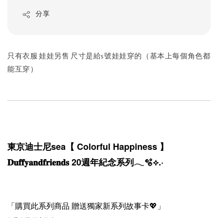
分享
只有衣服 娃娃另售 尺寸是給s號娃娃穿的（基本上每個角色都
能互穿）
東京迪士尼sea【 Colorful Happiness 】
𝐃𝐮𝐟𝐟𝐲𝐚𝐧𝐝𝐟𝐫𝐢𝐞𝐧𝐝𝐬 20週年紀念系列︎︎𓂃🫧⟡.·⁡
「購買此系列商品 贈送獨家新系列故事卡💖」