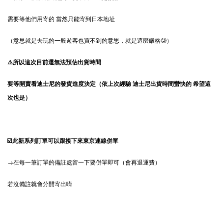
需要等他們用寄的 當然只能寄到日本地址
（意思就是去玩的一般遊客也買不到的意思，就是這麼嚴格🥲）
⚠️所以這次目前還無法預估出貨時間
要等開賣看迪士尼的發貨進度決定（依上次經驗 迪士尼出貨時間蠻快的 希望這
次也是）
☑️此新系列訂單可以跟接下來東京連線併單
→在每一筆訂單的備註處留一下要併單即可（會再退運費）
若沒備註就會分開寄出唷