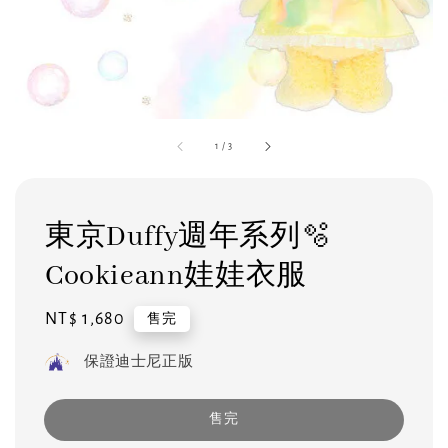
1
/
3
東京Duffy週年系列🫧
Cookieann娃娃衣服
Regular
NT$ 1,680
售完
price
保證迪士尼正版
售完