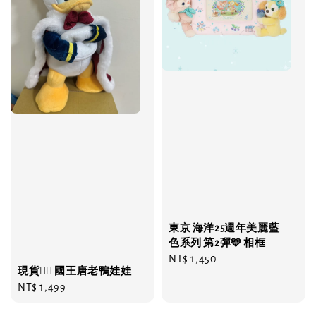
東京 海洋25週年美麗藍
色系列 第2彈🩵 相框
Regular
NT$ 1,450
現貨❤️‍🔥 國王唐老鴨娃娃
price
Regular
NT$ 1,499
price