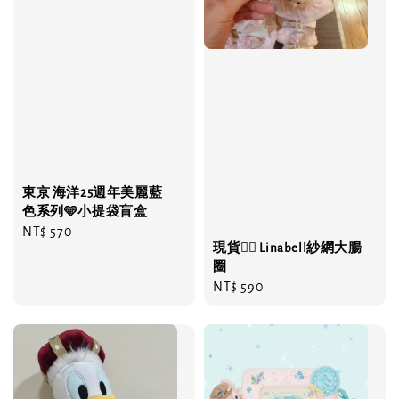
東京 海洋25週年美麗藍
色系列🩵小提袋盲盒
Regular
NT$ 570
現貨❤️‍🔥 Linabell紗網大腸
price
圈
Regular
NT$ 590
price