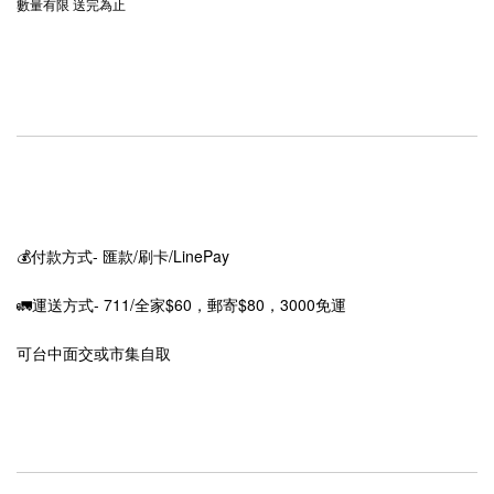
數量有限 送完為止
💰付款方式- 匯款/刷卡/LinePay
🚛運送方式- 711/全家$60，郵寄$80，3000免運
可台中面交或市集自取