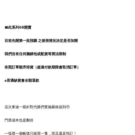
📅此系列4/8開賣
目前先開第一批預購 之後視情況決定是否加開
我們沒有任何捆綁包或配貨等買法限制
依照訂單順序排貨（超過付款期限會取消訂單）
※若遇缺貨會全額退款
這次東迪一樣針對代購們實施嚴格規則🥺
門票成本也是翻倍
一張票一個帳號只能買一隻，而且還是預訂！