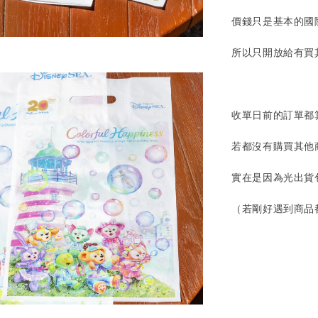
價錢只是基本的國
所以只開放給有買
收單日前的訂單都
若都沒有購買其他
實在是因為光出貨
（若剛好遇到商品