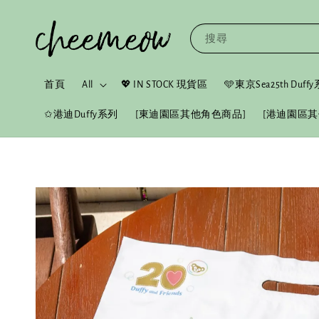
搜尋
首頁
All
💖 IN STOCK 現貨區
🩵東京Sea25th Duf
✩港迪Duffy系列
[東迪園區其他角色商品]
[港迪園區其