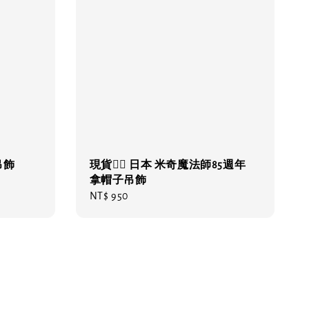
覺吊飾
現貨❤️‍🔥 日本 米奇魔法師85週年
拿帽子吊飾
Regular
NT$ 950
price