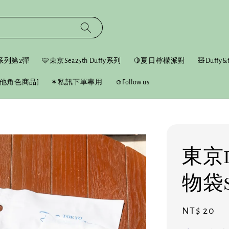
fy系列第2彈
🩵東京Sea25th Duffy系列
🍋夏日檸檬派對
🧸Duffy&f
他角色商品]
✶私訊下單專用
☺︎Follow us
東京D
物袋
Regular
NT$ 20
price