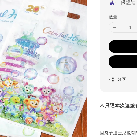
保證迪
數量
分享
⚠️只限本次連
因袋子迪士尼也有