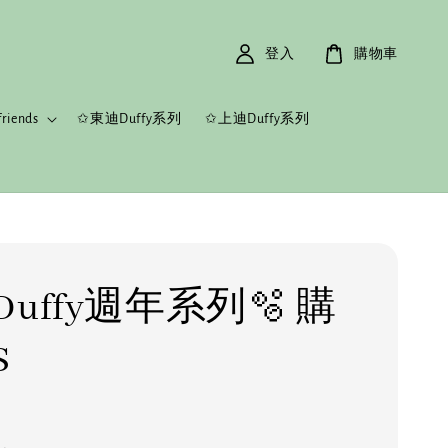
登入
購物車
riends
✩東迪Duffy系列
✩上迪Duffy系列
uffy週年系列🫧 購
S