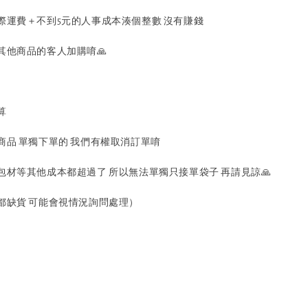
際運費＋不到5元的人事成本湊個整數 沒有賺錢
其他商品的客人加購唷🙏
算
商品 單獨下單的 我們有權取消訂單唷
包材等其他成本都超過了 所以無法單獨只接單袋子 再請見諒🙏
都缺貨 可能會視情況詢問處理）