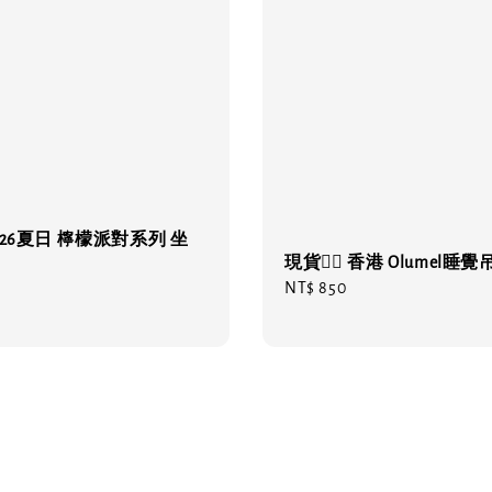
026夏日 檸檬派對系列 坐
現貨❤️‍🔥 香港 Olumel睡
Regular
NT$ 850
price