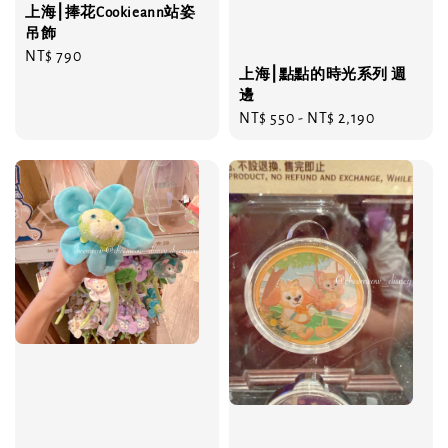
上海⎮捧花Cookieann站姿
吊飾
Regular
NT$ 790
上海⎮點點的時光系列 週
price
邊
Regular
NT$ 550
-
NT$ 2,190
price