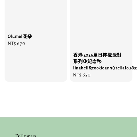
Olumel花朵
Regular
NT$ 670
price
香港 2026夏日檸檬派對
系列🍋紀念幣
linabell&cookieann(stellalou&g
Regular
NT$ 650
price
Follow us