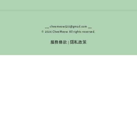
⎯⎯ cheemeow520@gmail.com ⎯⎯
© 2026 CheeMeow All rights reserved.
服務條款
隱私政策
|