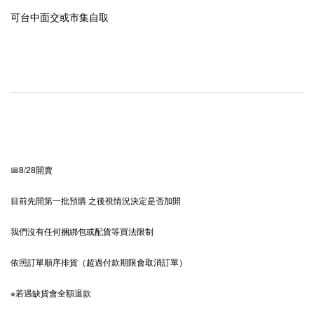
可台中面交或市集自取
📅8/28開賣
目前先開第一批預購 之後視情況決定是否加開
我們沒有任何捆綁包或配貨等買法限制
依照訂單順序排貨（超過付款期限會取消訂單）
※若遇缺貨會全額退款