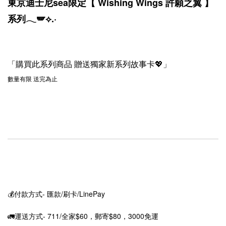
東京迪士尼sea限定【 Wishing Wings 許願之翼 】
系列︎︎𓂃🪽⟡.·⁡
「購買此系列商品 贈送獨家新系列故事卡💖」
數量有限 送完為止
💰付款方式- 匯款/刷卡/LinePay
🚛運送方式- 711/全家$60，郵寄$80，3000免運