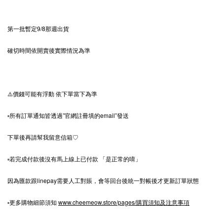
⁡第一批暫定9/8那週出貨
確切時間依開賣後實際情況為準
⚠️價錢可能有浮動 依下單當下為準
▫️所有訂單通知皆透過”官網註冊填的email”發送
下單後再請幫我留意信箱♡
⁡▫️若完成付款後沒有馬上線上已付款 「是正常的唷」
因為匯款跟linepay需要人工對賬，會等回台後統一對帳後才更新訂單狀態
▫️更多購物細節須知
www.cheemeow.store/pages/購買須知及注意事項