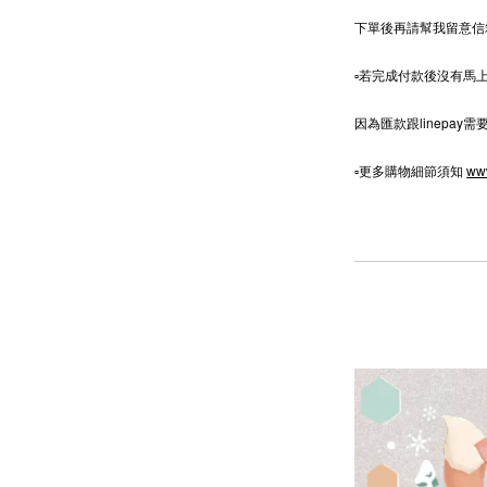
下單後再請幫我留意信
⁡▫️若完成付款後沒有
因為匯款跟linepa
▫️更多購物細節須知
ww