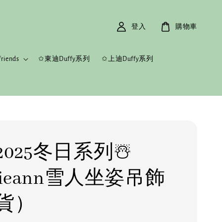
登入
購物車
riends
✩東迪Duffy系列
✩上迪Duffy系列
025冬日系列☃️
kieann雪人坐姿吊飾
貨）