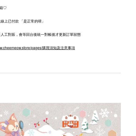
箱♡
馬上線上已付款 「是正常的唷」
y需要人工對賬，會等回台後統一對帳後才更新訂單狀態
w.cheemeow.store/pages/購買須知及注意事項