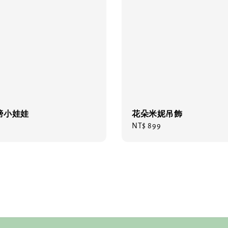
膀小娃娃
花朵米妮吊飾
Regular
NT$ 899
price