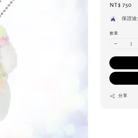
Regular
NT$ 750
price
保證迪
數量
分享