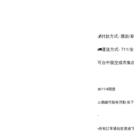
💰付款方式- 匯款/刷卡
🚛運送方式- 711/
可台中面交或市集
📅11/4開賣
⚠️價錢可能有浮動 依
-
▫️所有訂單通知皆透過”