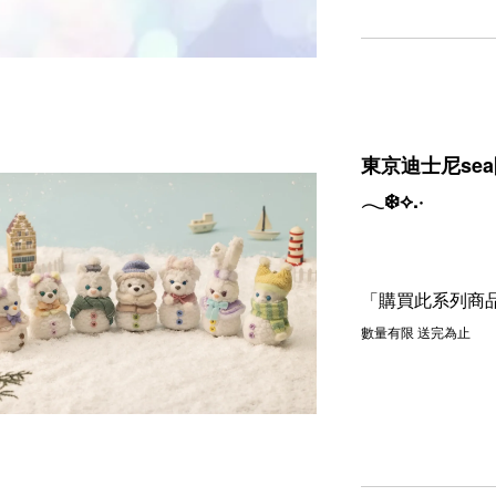
東京迪士尼sea限定
𓂃❄️⟡.·⁡
「購買此系列商品
數量有限 送完為止