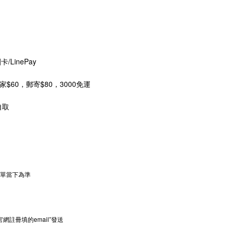
/LinePay
全家$60，郵寄$80，3000免運
自取
下單當下為準
官網註冊填的email”發送