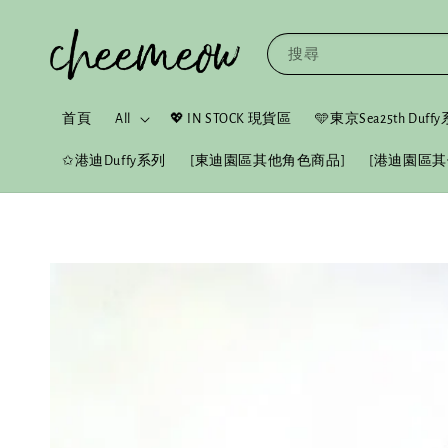
搜尋
首頁
All
💖 IN STOCK 現貨區
🩵東京Sea25th Duf
✩港迪Duffy系列
[東迪園區其他角色商品]
[港迪園區其