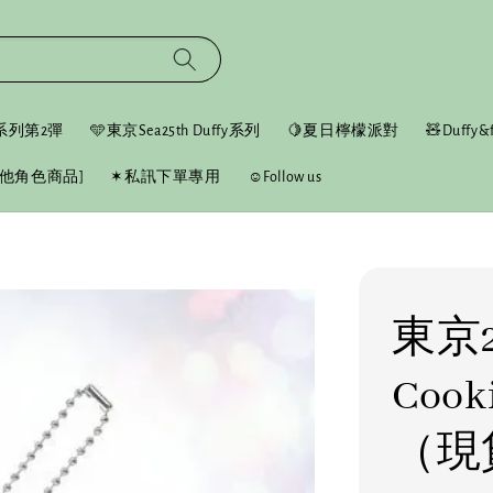
fy系列第2彈
🩵東京Sea25th Duffy系列
🍋夏日檸檬派對
🧸Duffy&f
他角色商品]
✶私訊下單專用
☺︎Follow us
東京2
Coo
（現