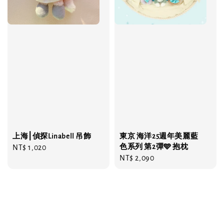
上海⎮偵探Linabell 吊飾
東京 海洋25週年美麗藍
色系列 第2彈🩵 抱枕
Regular
NT$ 1,020
Regular
NT$ 2,090
price
price