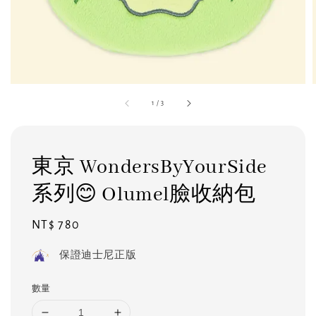
1
/
3
東京 WondersByYourSide
系列😊 Olumel臉收納包
Regular
NT$ 780
price
保證迪士尼正版
數量