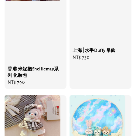
上海⎮水手Duffy 吊飾
Regular
NT$ 730
price
香港 米妮抱Shelliemay系
列 化妝包
Regular
NT$ 790
price