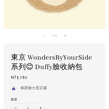
1
/
3
東京 WondersByYourSide
系列😊 Duffy臉收納包
Regular
NT$ 780
price
保證迪士尼正版
數量