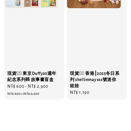
現貨❤️‍🔥 東京Duffy20週年
現貨❤️‍🔥 香港⎮2025冬日系
紀念系列🧸 故事書盲盒
列 shelliemay sss號迷你
娃娃
Sale
NT$ 600
-
NT$ 2,900
Regular
Regular
NT$ 1,190
price
price
NT$ 650
-
NT$ 3,250
price