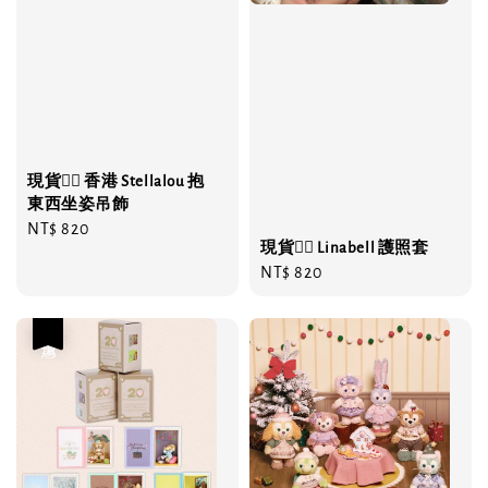
現貨❤️‍🔥 香港 Stellalou 抱
東西坐姿吊飾
Regular
NT$ 820
現貨❤️‍🔥 Linabell 護照套
price
Regular
NT$ 820
price
優惠