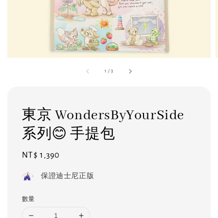
1
/
3
東京 WondersByYourSide
系列😊 手提包
Regular
NT$ 1,390
price
保證迪士尼正版
數量