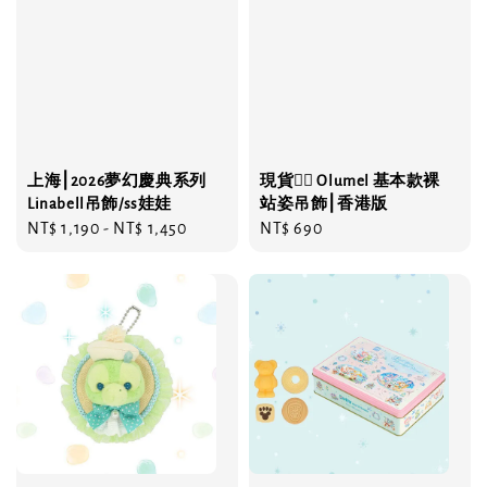
上海⎮2026夢幻慶典系列
現貨❤️‍🔥 Olumel 基本款裸
Linabell吊飾/ss娃娃
站姿吊飾⎮香港版
Regular
NT$ 1,190
-
NT$ 1,450
Regular
NT$ 690
price
price