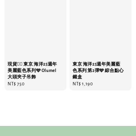
現貨❤️‍🔥 東京 海洋25週年
東京 海洋25週年美麗藍
美麗藍色系列🩵 Olumel
色系列 第2彈🩵 綜合點心
大頭夾子吊飾
鐵盒
Regular
NT$ 750
Regular
NT$ 1,190
price
price