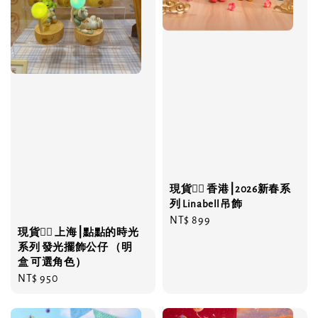
現貨❤️‍🔥 香港⎮2026新春系
列 Linabell吊飾
Regular
NT$ 899
現貨❤️‍🔥 上海⎮點點的時光
price
系列 發光擺飾公仔 （明
盒 可選角色）
Regular
NT$ 950
price