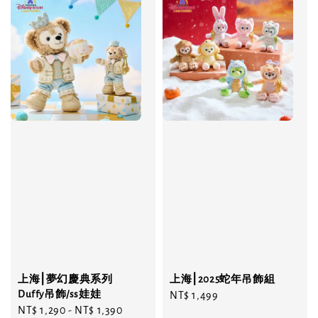
上海⎮夢幻慶典系列
上海⎮2025蛇年吊飾組
Duffy吊飾/ss娃娃
Regular
NT$ 1,499
Regular
NT$ 1,290
-
NT$ 1,390
price