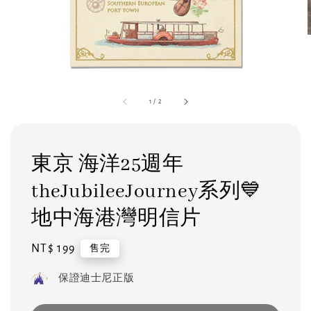
1
/
2
東京 海洋25週年
theJubileeJourney系列💙
地中海港灣明信片
Regular
NT$ 199
售完
price
保證迪士尼正版