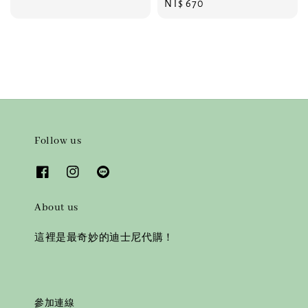
Regular
NT$ 670
price
Follow us
About us
這裡是最奇妙的迪士尼代購！
參加連線