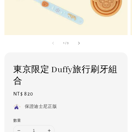
1
/
3
東京限定 Duffy旅行刷牙組
合
Regular
NT$ 820
price
保證迪士尼正版
數量