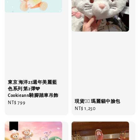
東京 海洋25週年美麗藍
色系列 第2彈🩵
Cookieann騎腳踏車吊飾
現貨❤️‍🔥 瑪麗貓中臉包
Regular
NT$ 799
Regular
NT$ 1,250
price
price
優惠