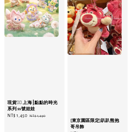
現貨❤️‍🔥 上海⎮點點的時光
系列 ss號娃娃
Sale
NT$ 1,450
Regular
NT$ 1,490
[東京園區限定]趴趴熊抱
price
price
哥吊飾