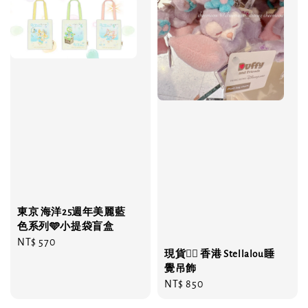
東京 海洋25週年美麗藍
色系列🩵小提袋盲盒
Regular
NT$ 570
現貨❤️‍🔥 香港 Stellalou睡
price
覺吊飾
Regular
NT$ 850
price