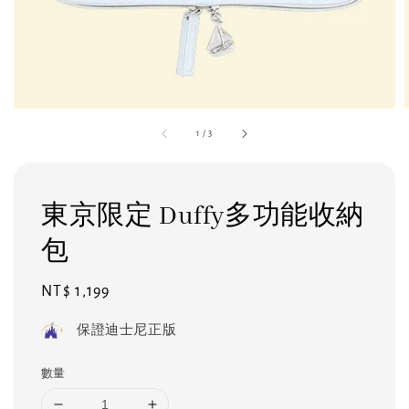
1
/
3
東京限定 Duffy多功能收納
包
Regular
NT$ 1,199
price
保證迪士尼正版
數量