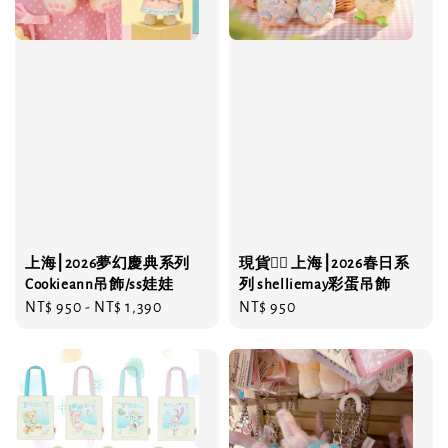
上海⎮2026夢幻慶典系列
現貨❤️‍🔥 上海⎮2026春日系
Cookieann吊飾/ss娃娃
列 shelliemay彩蛋吊飾
Regular
NT$ 950
-
NT$ 1,390
Regular
NT$ 950
price
price