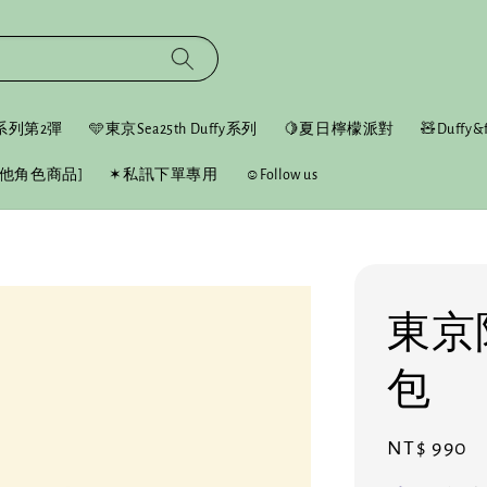
fy系列第2彈
🩵東京Sea25th Duffy系列
🍋夏日檸檬派對
🧸Duffy&f
他角色商品]
✶私訊下單專用
☺︎Follow us
東京限
包
Regular
NT$ 990
price