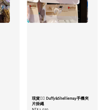
現貨❤️‍🔥 Duffy&Shelliemay手機夾
片掛繩
Regular
NT$ 1,020