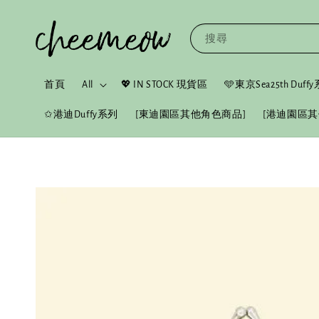
搜尋
首頁
All
💖 IN STOCK 現貨區
🩵東京Sea25th Duf
✩港迪Duffy系列
[東迪園區其他角色商品]
[港迪園區其