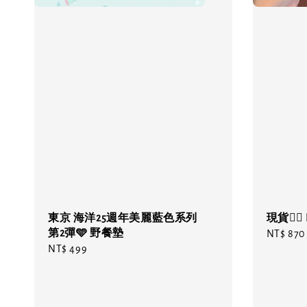
東京 海洋25週年美麗藍色系列
現貨❤️‍
第2彈🩵 野餐墊
Regular
NT$ 870
Regular
NT$ 499
price
price