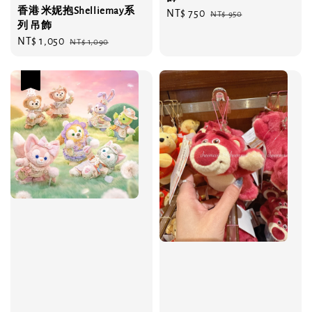
香港 米妮抱Shelliemay系
Sale
NT$ 750
Regular
NT$ 950
列 吊飾
price
price
Sale
NT$ 1,050
Regular
NT$ 1,090
price
price
優惠