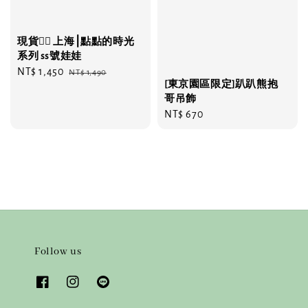
現貨❤️‍🔥 上海⎮點點的時光
系列 ss號娃娃
Sale
NT$ 1,450
Regular
NT$ 1,490
[東京園區限定]趴趴熊抱
price
price
哥吊飾
Regular
NT$ 670
price
Follow us