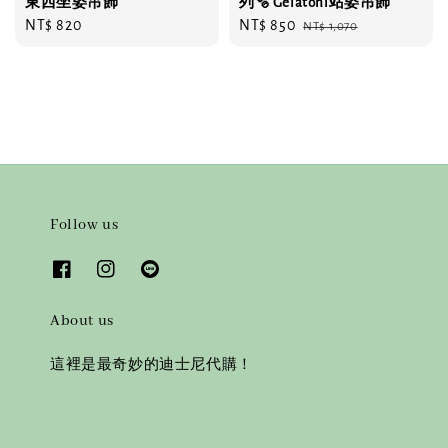
東西坐姿吊飾
列🫧 Gelatoni站姿吊飾
Regular
NT$ 820
Sale
NT$ 850
Regular
NT$ 1,070
price
price
price
Follow us
About us
這裡是最奇妙的迪士尼代購！