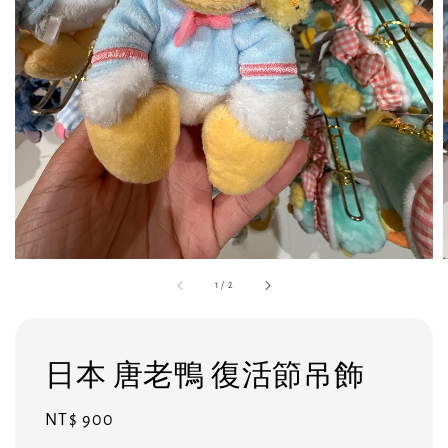
1
/
2
日本 唐老鴨 復活節吊飾
Regular
NT$ 900
price