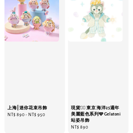
上海⎮迷你花束吊飾
現貨❤️‍🔥 東京 海洋25週年
美麗藍色系列🩵 Gelatoni
Regular
NT$ 890
-
NT$ 950
站姿吊飾
price
Regular
NT$ 890