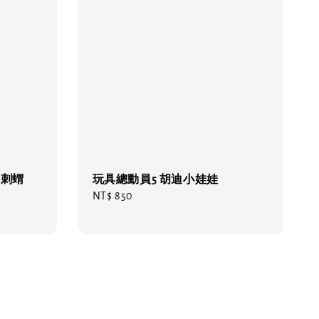
 刺蝟
玩具總動員5 胡迪小娃娃
Regular
NT$ 850
price