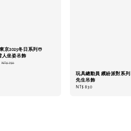
🔥 東京2025冬日系列☃️
el雪人坐姿吊飾
Regular
NT$ 750
price
玩具總動員 繽紛派對系列
先生吊飾
Regular
NT$ 830
price