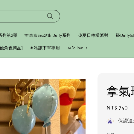
fy系列第2彈
🩵東京Sea25th Duffy系列
🍋夏日檸檬派對
🧸Duffy&f
他角色商品]
✶私訊下單專用
☺︎Follow us
拿氣
Regular
NT$ 750
price
保證迪