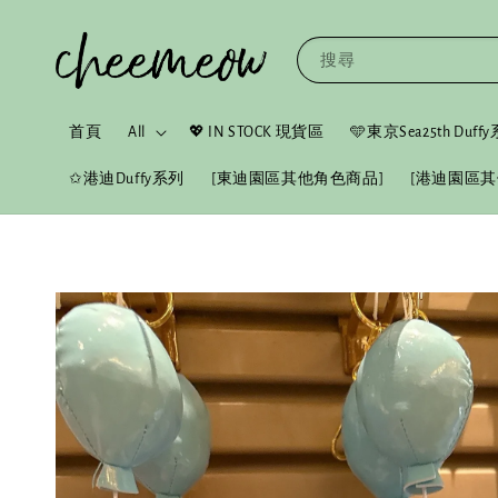
搜尋
首頁
All
💖 IN STOCK 現貨區
🩵東京Sea25th Duf
✩港迪Duffy系列
[東迪園區其他角色商品]
[港迪園區其