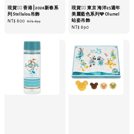
現貨❤️‍🔥 香港⎮2026新春系
現貨❤️‍🔥 東京 海洋25週年
列 Stellalou吊飾
美麗藍色系列🩵 Olumel
站姿吊飾
Sale
NT$ 800
Regular
NT$ 899
Regular
NT$ 890
price
price
price