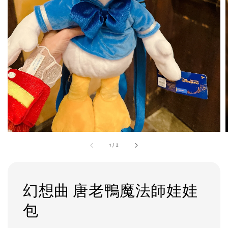
1
/
2
幻想曲 唐老鴨魔法師娃娃
包