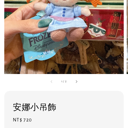
1
/
2
安娜小吊飾
Regular
NT$ 720
price