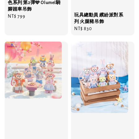
色系列 第2彈🩵 Olumel騎
腳踏車吊飾
玩具總動員 繽紛派對系
Regular
NT$ 799
列 火腿豬吊飾
price
Regular
NT$ 830
price