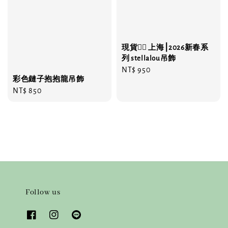
現貨❤️‍🔥 上海⎮2026新春系
列 stellalou吊飾
Regular
NT$ 950
彩色鏈子抱抱龍吊飾
price
Regular
NT$ 850
price
Follow us