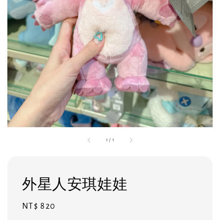
1
/
1
外星人安琪娃娃
Regular
NT$ 820
price