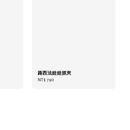
路西法娃娃抓夾
Regular
NT$ 790
price