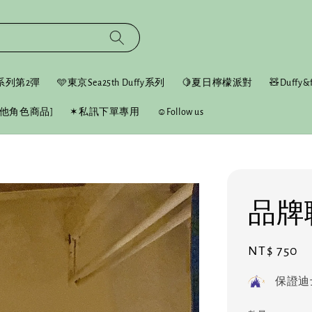
fy系列第2彈
🩵東京Sea25th Duffy系列
🍋夏日檸檬派對
🧸Duffy&f
他角色商品]
✶私訊下單專用
☺︎Follow us
品牌
Regular
NT$ 750
price
保證迪