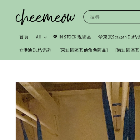
搜尋
首頁
All
💖 IN STOCK 現貨區
🩵東京Sea25th Duf
✩港迪Duffy系列
[東迪園區其他角色商品]
[港迪園區其