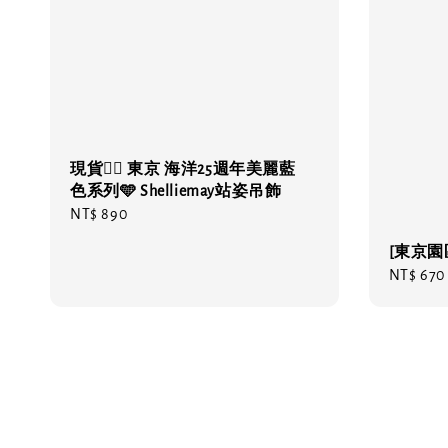
現貨❤️‍🔥 東京 海洋25週年美麗藍
色系列🩵 Shelliemay站姿吊飾
Regular
NT$ 890
price
[東京
Regular
NT$ 670
price