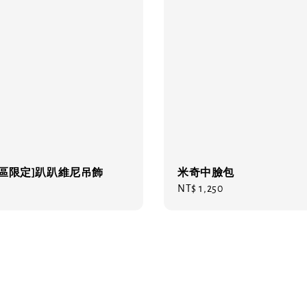
園區限定]趴趴維尼吊飾
米奇中臉包
Regular
NT$ 1,250
price