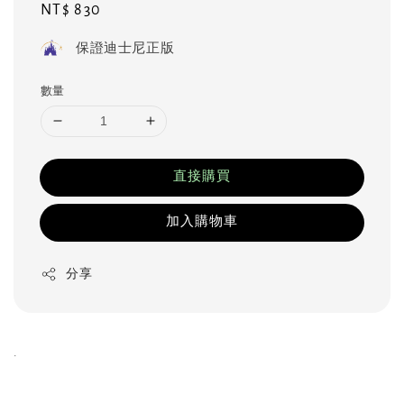
Regular
NT$ 830
price
保證迪士尼正版
數量
直接購買
加入購物車
分享
.