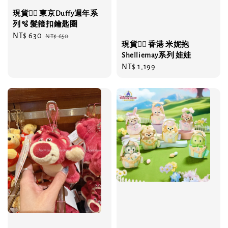
現貨❤️‍🔥 東京Duffy週年系
列🫧 髮箍扣鑰匙圈
Sale
NT$ 630
Regular
NT$ 650
現貨❤️‍🔥 香港 米妮抱
price
price
Shelliemay系列 娃娃
Regular
NT$ 1,199
price