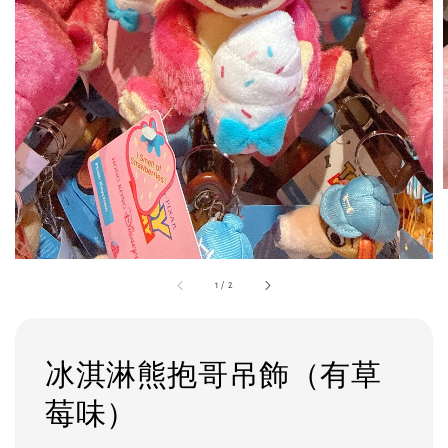
1
/
2
冰淇淋熊抱哥吊飾（有草
莓味）