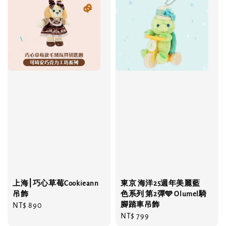
上海⎮巧心草莓Cookieann
東京 海洋25週年美麗藍
吊飾
色系列 第2彈🩵 Olumel騎
腳踏車吊飾
Regular
NT$ 890
Regular
NT$ 799
price