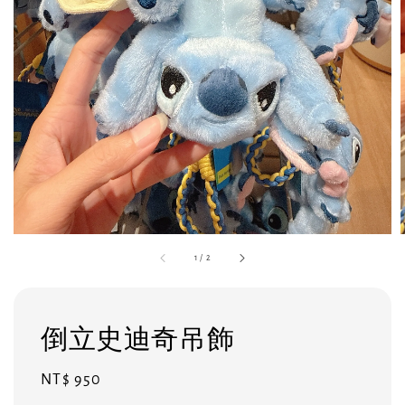
1
/
2
倒立史迪奇吊飾
Regular
NT$ 950
price