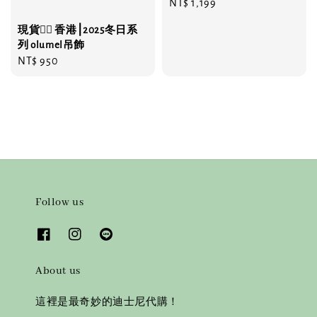
Regular
NT$ 1,199
price
現貨❤️‍🔥 香港⎮2025冬日系
列 olumel吊飾
Regular
NT$ 950
price
Follow us
About us
這裡是最奇妙的迪士尼代購！