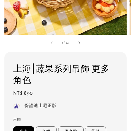
1
/
22
上海⎮蔬果系列吊飾 更多
角色
Regular
NT$ 890
price
保證迪士尼正版
吊飾