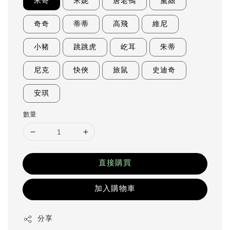
米奇
米妮
唐老鴨
黛絲
奇奇
蒂蒂
高飛
維尼
小豬
跳跳虎
屹耳
朱蒂
尼克
快俠
旅鼠
史迪奇
安琪
數量
直接購買
加入購物車
分享