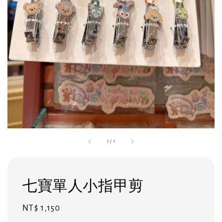
1
/
1
七寶單人小指甲剪
Regular
NT$ 1,150
price