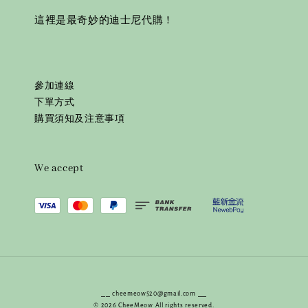
這裡是最奇妙的迪士尼代購！
參加連線
下單方式
購買須知及注意事項
We accept
⎯⎯ cheemeow520@gmail.com ⎯⎯
© 2026 CheeMeow All rights reserved.