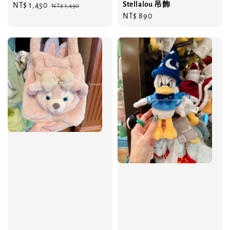
Stellalou 吊飾
Sale
NT$ 1,450
Regular
NT$ 1,490
Regular
NT$ 890
price
price
price
優惠