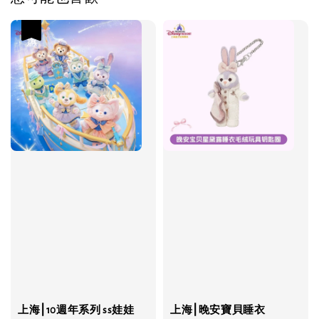
優惠
上海⎮10週年系列 ss娃娃
上海⎮晚安寶貝睡衣