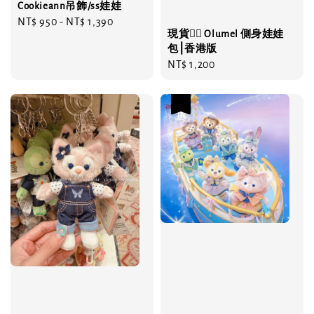
Cookieann吊飾/ss娃娃
Regular
NT$ 950
-
NT$ 1,390
現貨❤️‍🔥 Olumel 側身娃娃
price
包⎮香港版
Regular
NT$ 1,200
price
優惠