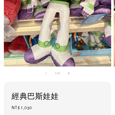
1
/
2
經典巴斯娃娃
Regular
NT$ 1,030
price