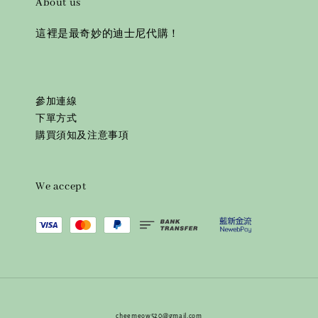
About us
這裡是最奇妙的迪士尼代購！
參加連線
下單方式
購買須知及注意事項
We accept
⎯⎯ cheemeow520@gmail.com ⎯⎯