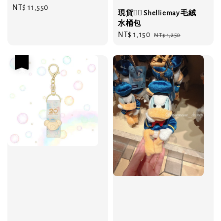
Regular
NT$ 11,550
現貨❤️‍🔥 Shelliemay 毛絨
price
水桶包
Sale
NT$ 1,150
Regular
NT$ 1,250
price
price
優惠