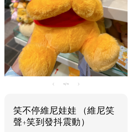
1
/
1
笑不停維尼娃娃 （維尼笑
聲+笑到發抖震動）