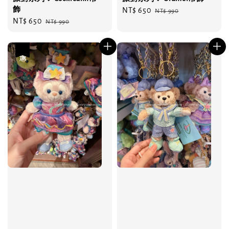
飾
Sale
NT$ 650
Regular
NT$ 990
Sale
NT$ 650
Regular
NT$ 990
price
price
price
price
優惠