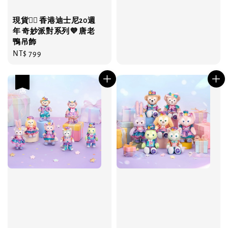
現貨❤️‍🔥 香港迪士尼20週
年 奇妙派對系列💜 唐老
鴨吊飾
Regular
NT$ 799
price
優惠