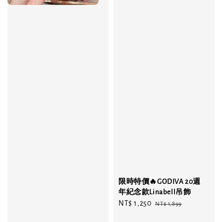
限時特價🔥GODIVA 20週
年紀念款Linabell吊飾
Sale
NT$ 1,250
Regular
NT$ 1,899
price
price