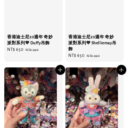
香港迪士尼20週年 奇妙
香港迪士尼20週年 奇妙
派對系列💜 Duffy吊飾
派對系列💜 Shelliemay吊
飾
Sale
NT$ 650
Regular
NT$ 990
Sale
NT$ 650
Regular
price
price
NT$ 990
price
price
優惠
優惠