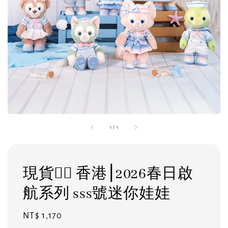
1
/
1
現貨❤️‍🔥 香港⎮2026春日啟
航系列 sss號迷你娃娃
Regular
NT$ 1,170