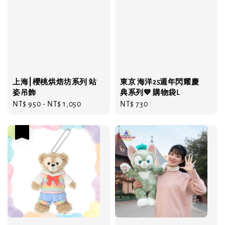
上海⎮櫻桃烘焙坊系列 站
東京 海洋25週年閃耀慶
姿吊飾
典系列💙 購物袋L
Regular
NT$ 950
-
NT$ 1,050
Regular
NT$ 730
price
price
優惠