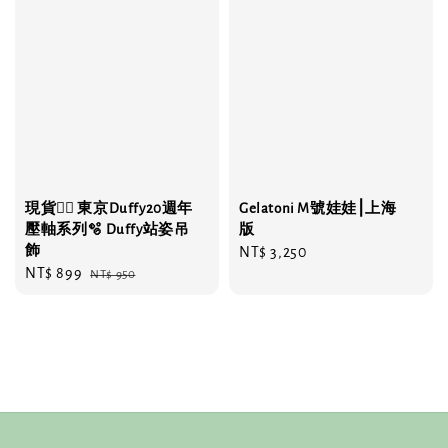
現貨❤️‍🔥 東京Duffy20週年
Gelatoni M號娃娃⎮上海
壓軸系列🫧 Duffy站姿吊
版
飾
Regular
NT$ 3,250
Sale
NT$ 899
Regular
NT$ 950
price
price
price