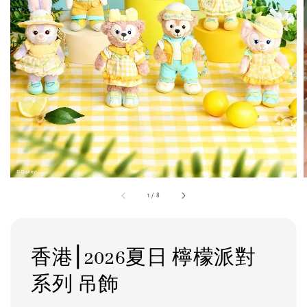
1
/
8
香港⎮2026夏日 檸檬派對
系列 吊飾