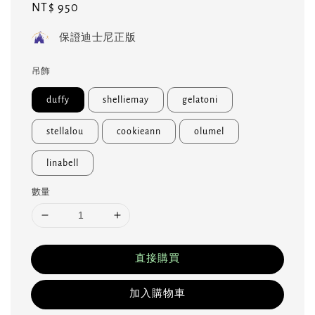
Regular
NT$ 950
price
保證迪士尼正版
吊飾
duffy
shelliemay
gelatoni
stellalou
cookieann
olumel
linabell
數量
直接購買
加入購物車