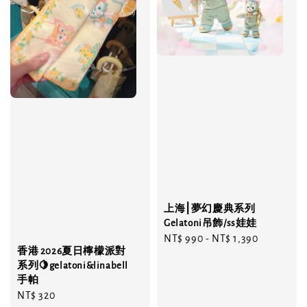
上海⎮夢幻慶典系列
Gelatoni吊飾/ss娃娃
Regular
NT$ 990
-
NT$ 1,390
香港 2026夏日檸檬派對
price
系列🍋gelatoni&linabell
手帕
Regular
NT$ 320