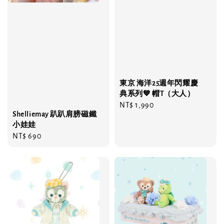
東京 海洋25週年閃耀慶
典系列💙 帽T（大人）
Regular
NT$ 1,990
Shelliemay 趴趴肩膀磁鐵
price
小娃娃
Regular
NT$ 690
price