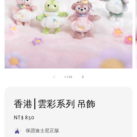
1
/
25
香港⎮雲彩系列 吊飾
Regular
NT$ 850
price
保證迪士尼正版