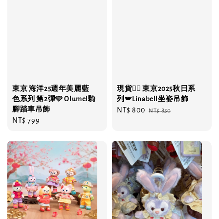
東京 海洋25週年美麗藍
現貨❤️‍🔥 東京2025秋日系
色系列 第2彈🩵 Olumel騎
列🪽Linabell坐姿吊飾
腳踏車吊飾
Sale
NT$ 800
Regular
NT$ 850
Regular
NT$ 799
price
price
price