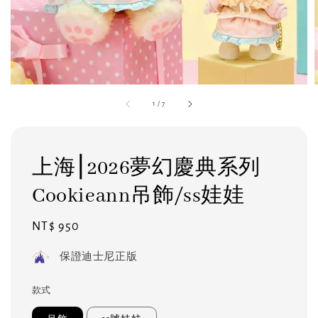
1
/
7
上海⎮2026夢幻慶典系列
Cookieann吊飾/ss娃娃
Regular
NT$ 950
price
保證迪士尼正版
款式